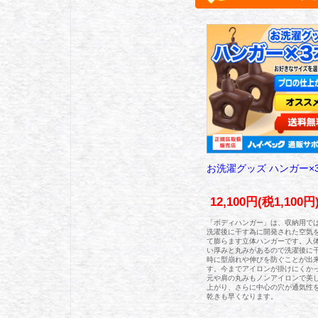
お洗濯グッズ ハンガー×
12,100円(税1,100円
「ボディハンガー」は、収納用で
洗濯後に干す為に開発された空気
て膨らます立体ハンガーです。人
い厚みと丸みがあるので洗濯後に
時に型崩れや伸びを防ぐことが出
す。今までアイロンが掛けにくか
元や肩の丸みもノンアイロンで美
上がり、さらに中心の穴が通気性
乾きも早くなります。