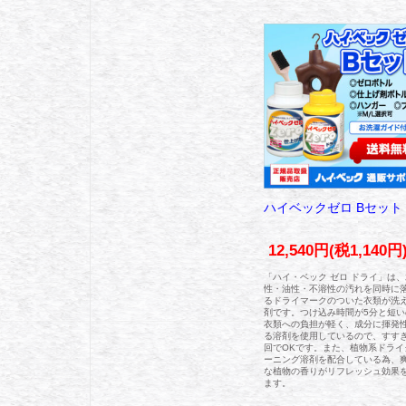
ハイベックゼロ Bセット
12,540円(税1,140円
「ハイ・ベック ゼロ ドライ」は
性・油性・不溶性の汚れを同時に
るドライマークのついた衣類が洗
剤です。つけ込み時間が5分と短い
衣類への負担が軽く、成分に揮発
る溶剤を使用しているので、すすぎ
回でOKです。また、植物系ドライ
ーニング溶剤を配合している為、
な植物の香りがリフレッシュ効果
ます。