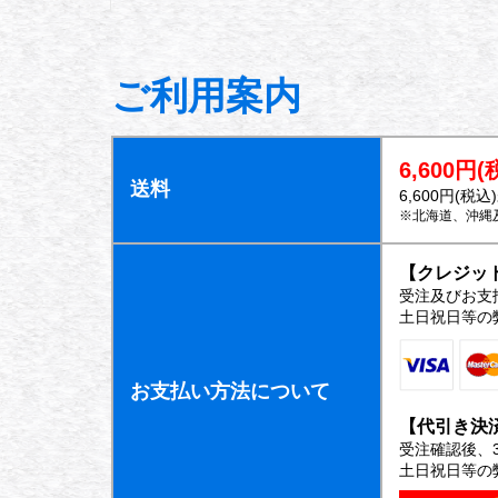
ご利用案内
6,600
送料
6,600円(税
※北海道、沖縄及
【クレジッ
受注及びお支
土日祝日等の
お支払い方法について
【代引き決
受注確認後、
土日祝日等の