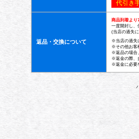
代引き
商品到着より
一度開封し、
(当店の過失
※当店の過失
返品・交換について
※その他お客
※返品の場合
※返金の際、
※返金に必要