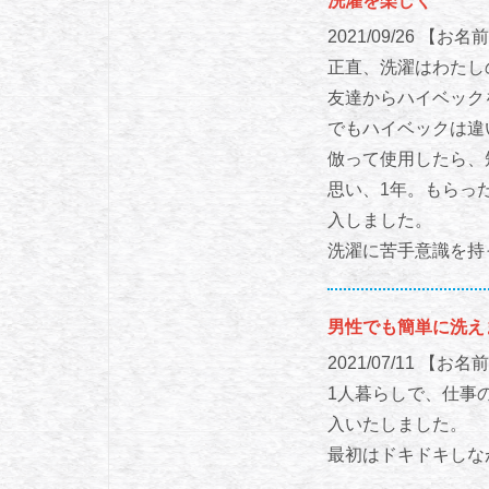
洗濯を楽しく
2021/09/26
【お名前
正直、洗濯はわたし
友達からハイベック
でもハイベックは違
倣って使用したら、
思い、1年。もらっ
入しました。
洗濯に苦手意識を持
男性でも簡単に洗え
2021/07/11
【お名前
1人暮らしで、仕事
入いたしました。
最初はドキドキしな